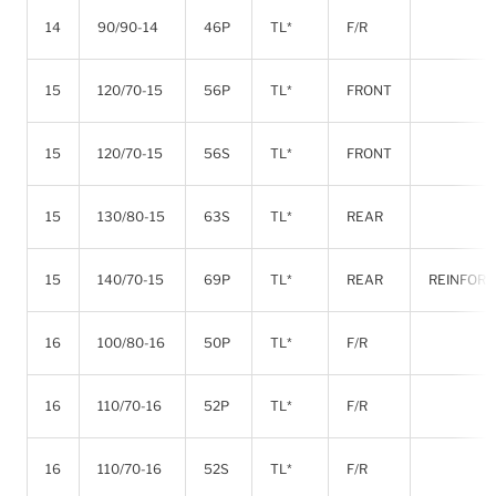
14
90/90-14
46P
TL*
F/R
15
120/70-15
56P
TL*
FRONT
15
120/70-15
56S
TL*
FRONT
15
130/80-15
63S
TL*
REAR
15
140/70-15
69P
TL*
REAR
REINFOR
16
100/80-16
50P
TL*
F/R
16
110/70-16
52P
TL*
F/R
16
110/70-16
52S
TL*
F/R