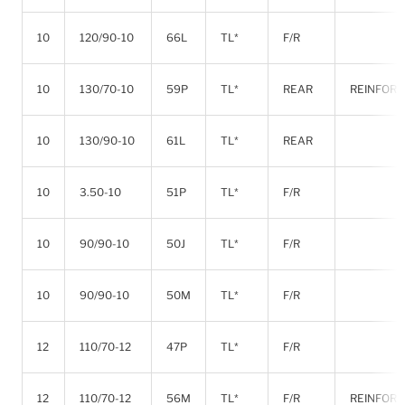
10
120/90-10
66L
TL*
F/R
10
130/70-10
59P
TL*
REAR
REINFOR
10
130/90-10
61L
TL*
REAR
10
3.50-10
51P
TL*
F/R
10
90/90-10
50J
TL*
F/R
10
90/90-10
50M
TL*
F/R
12
110/70-12
47P
TL*
F/R
12
110/70-12
56M
TL*
F/R
REINFOR