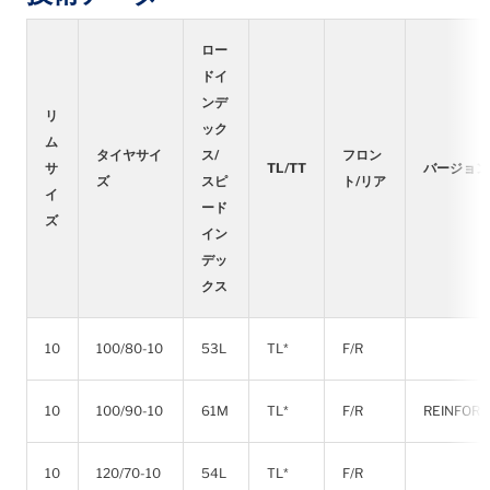
ロー
ドイ
ンデ
リ
ック
ム
タイヤサイ
ス/
フロン
サ
TL/TT
バージョン
ズ
スピ
ト/リア
イ
ード
ズ
イン
デッ
クス
10
100/80-10
53L
TL*
F/R
10
100/90-10
61M
TL*
F/R
REINFOR
10
120/70-10
54L
TL*
F/R