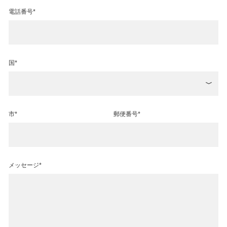
電話番号*
国*
市*
郵便番号*
メッセージ*