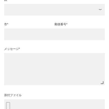
市*
郵便番号*
メッセージ*
添付ファイル