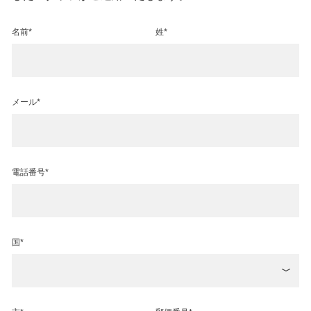
名前*
姓*
メール*
電話番号*
国*