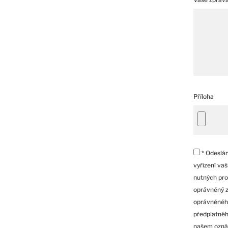
Příloha
* Odeslán
vyřízení va
nutných pro
oprávněný z
oprávněného
předplatnéh
našem ozná