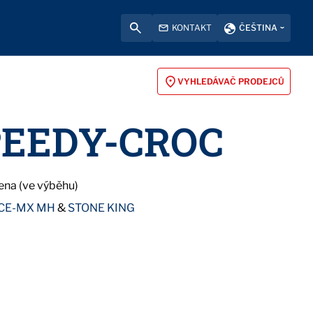
KONTAKT
ČEŠTINA
VYHLEDÁVAČ PRODEJCŮ
PEEDY-CROC
na (ve výběhu)
CE-MX MH
&
STONE KING