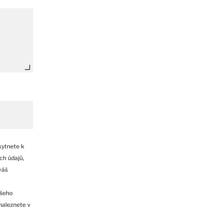
kytnete k
ch údajů,
váš
ašeho
naleznete v