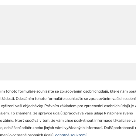
ím tohoto formuláře souhlasíte se zpracováním osobníchúdajů, které nám pos
ši žádosti. Odesláním tohoto formuláře souhlasíte se zpracováním vašich osobní
 vyřízení vaší objednávky. Právním základem pro zpracování osobních údajů je 
ájem. To znamená, že správce údajů zpracovává vaše údaje k naplnění svého
 zájmu, který spočívá v tom, že vám chce poskytnout informace týkající se v
o, odhlášení odběru nebo jiných vámi vyžádaných informací. Další podrobnosti 
mení o ochraně osobních údajů.
ochraně soukromí