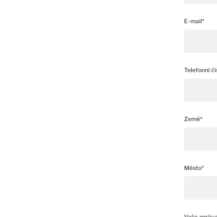
E-mail*
Telefonní čí
Země*
Město*
Vaše zpráv