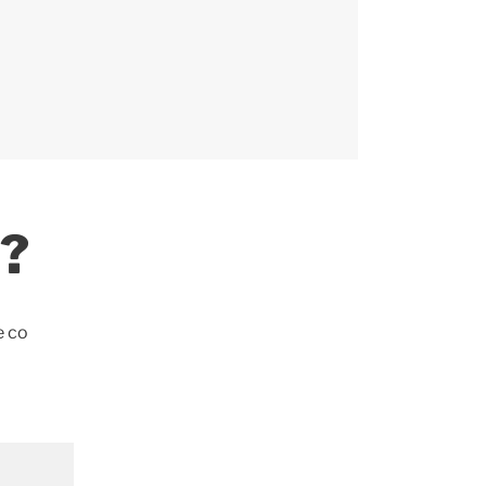
?
e co