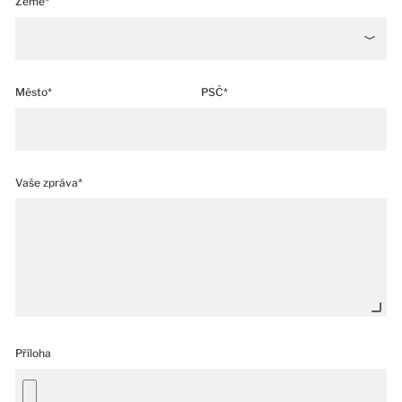
Země*
Město*
PSČ*
Vaše zpráva*
Příloha