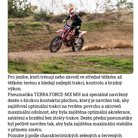
Pro jezdce, kteří trénují nebo závodí ve středně těžkém až
těžkém terénu a hledají nejlepší trakci, kontrolu a brzdný
výkon.
Pneumatika TERRA FORCE-MX MH má speciálně navržený
dezén s širokou kontaktní plochou, který je navržen tak, aby
zajišťoval optimální trakci na tvrdém povrchu a zároveň
maximální odolnost, aby byla zajištěna optimální akcelerace,
zatáčení a brzdění bez ztráty trakce. Dezén přední pneumatiky
byl pečlivě navržen tak, aby byla zajištěna maximální stabilita
v přímém směru.
Poznáte ji podle charakteristických zelených a červených