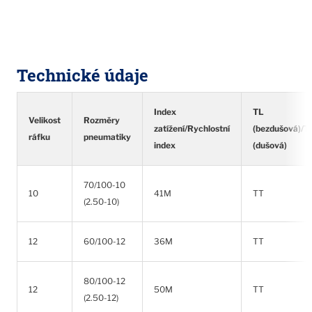
Technické údaje
Index
TL
Velikost
Rozměry
zatížení/Rychlostní
(bezdušová)/T
ráfku
pneumatiky
index
(dušová)
70/100-10
10
41M
TT
(2.50-10)
12
60/100-12
36M
TT
80/100-12
12
50M
TT
(2.50-12)