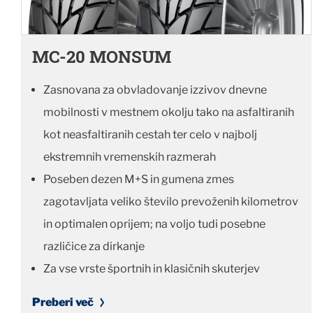
MC-20 MONSUM
Zasnovana za obvladovanje izzivov dnevne
mobilnosti v mestnem okolju tako na asfaltiranih
kot neasfaltiranih cestah ter celo v najbolj
ekstremnih vremenskih razmerah
Poseben dezen M+S in gumena zmes
zagotavljata veliko število prevoženih kilometrov
in optimalen oprijem; na voljo tudi posebne
različice za dirkanje
Za vse vrste športnih in klasičnih skuterjev
Preberi več