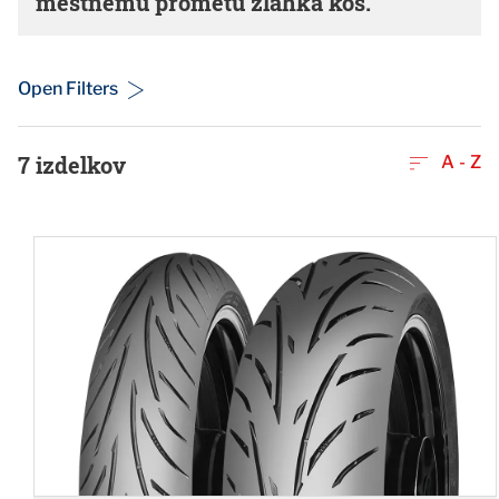
mestnemu prometu zlahka kos.
Open Filters
7
izdelkov
A - Z