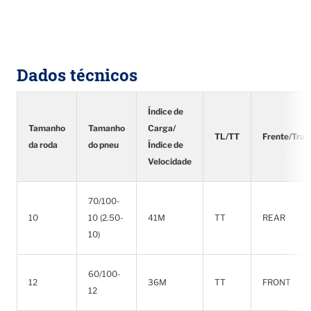
Dados técnicos
Índice de
Tamanho
Tamanho
Carga/
TL/TT
Frente/Tras
da roda
do pneu
Índice de
Velocidade
70/100-
10
10 (2.50-
41M
TT
REAR
10)
60/100-
12
36M
TT
FRONT
12