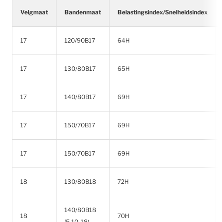
Velgmaat
Bandenmaat
Belastingsindex/Snelheidsindex
17
120/90B17
64H
17
130/80B17
65H
17
140/80B17
69H
17
150/70B17
69H
17
150/70B17
69H
18
130/80B18
72H
140/80B18
18
70H
(5.10-18)