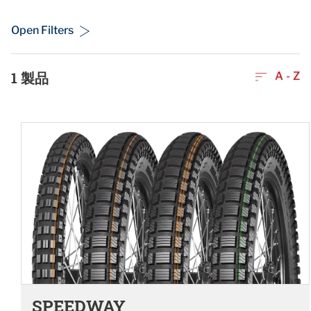
Open Filters
1
製品
A - Z
SPEEDWAY