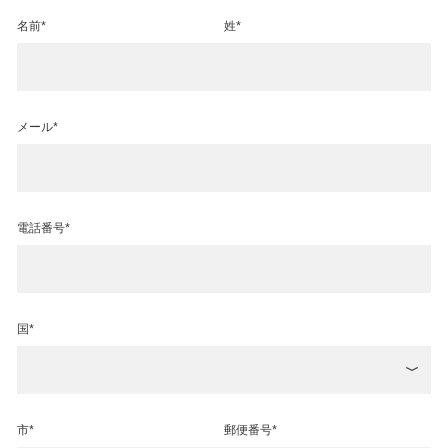
名前*
姓*
メール*
電話番号*
国*
市*
郵便番号*