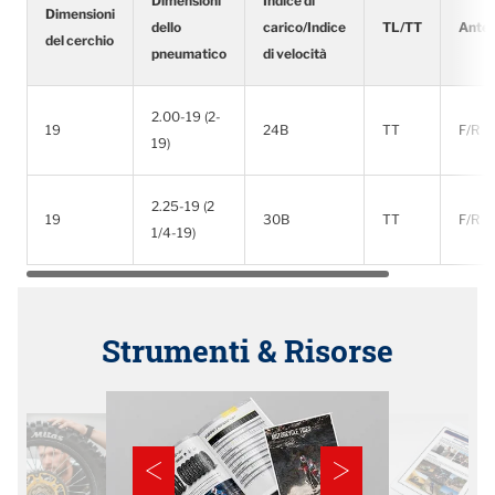
Dimensioni
Indice di
Dimensioni
dello
carico/Indice
TL/TT
Anter
del cerchio
pneumatico
di velocità
2.00-19 (2-
19
24B
TT
F/R
19)
2.25-19 (2
19
30B
TT
F/R
1/4-19)
Strumenti & Risorse