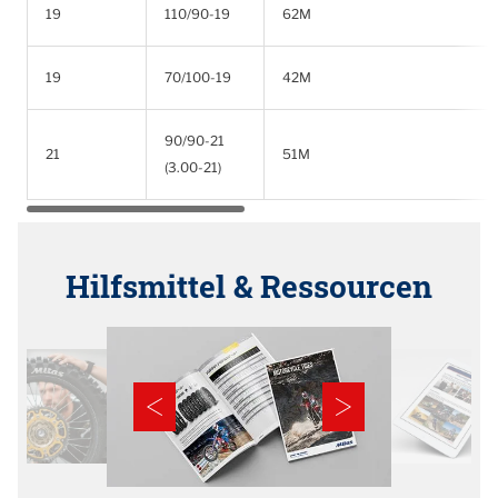
19
110/90-19
62M
19
70/100-19
42M
90/90-21
21
51M
(3.00-21)
Hilfsmittel & Ressourcen