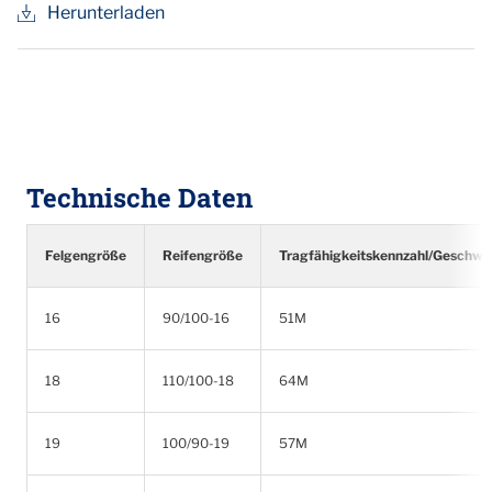
Herunterladen
Technische Daten
Felgengröße
Reifengröße
Tragfähigkeitskennzahl/Geschwin
16
90/100-16
51M
18
110/100-18
64M
19
100/90-19
57M