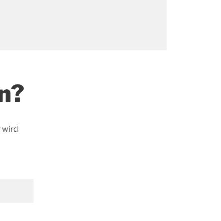
n?
r wird