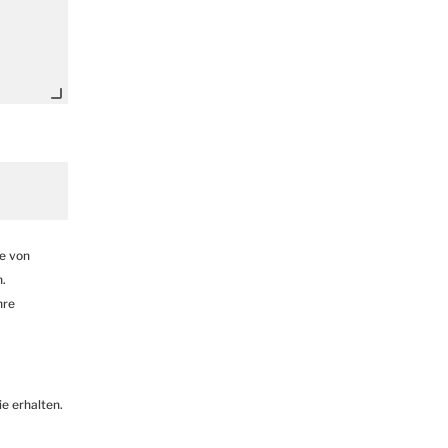
ie von
.
hre
e erhalten.