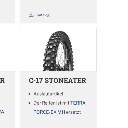
Katalog
ER
C-17 STONEATER
Auslaufartikel
Der Reifen ist mit
TERRA
RA
FORCE-EX MH
ersetzt