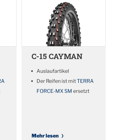
C-15 CAYMAN
Auslaufartikel
RA
Der Reifen ist mit
TERRA
t
FORCE-MX SM
ersetzt
Mehr lesen