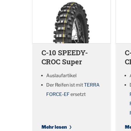
C-10 SPEEDY-
C
CROC Super
C
Auslaufartikel
Der Reifen ist mit
TERRA
FORCE-EF
ersetzt
Mehr lesen
Me