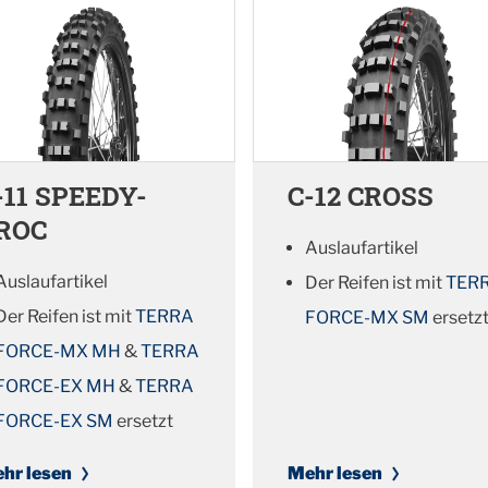
-11 SPEEDY-
C-12 CROSS
ROC
Auslaufartikel
Auslaufartikel
Der Reifen ist mit
TER
Der Reifen ist mit
TERRA
FORCE-MX SM
ersetz
FORCE-MX MH
&
TERRA
FORCE-EX MH
&
TERRA
FORCE-EX SM
ersetzt
hr lesen
Mehr lesen