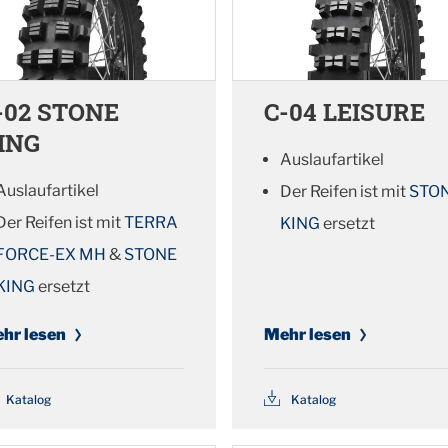
-02 STONE
C-04 LEISURE
ING
Auslaufartikel
Auslaufartikel
Der Reifen ist mit
STO
Der Reifen ist mit
TERRA
KING
ersetzt
FORCE-EX MH
&
STONE
KING
ersetzt
hr lesen
Mehr lesen
Katalog
Katalog