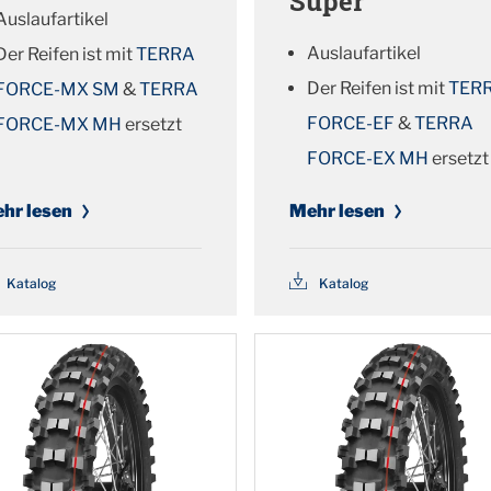
Super
Auslaufartikel
Auslaufartikel
Der Reifen ist mit
TERRA
Der Reifen ist mit
TER
FORCE-MX SM
&
TERRA
FORCE-EF
&
TERRA
FORCE-MX MH
ersetzt
FORCE-EX MH
ersetzt
hr lesen
Mehr lesen
Katalog
Katalog