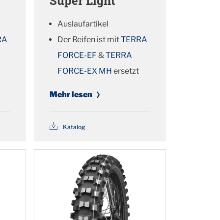
Super Light
Auslaufartikel
RA
Der Reifen ist mit
TERRA
FORCE-EF
&
TERRA
FORCE-EX MH
ersetzt
Mehr lesen
Katalog