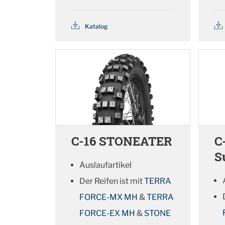
Katalog
C-16 STONEATER
C
S
Auslaufartikel
Der Reifen ist mit
TERRA
FORCE-MX MH
&
TERRA
FORCE-EX MH
&
STONE