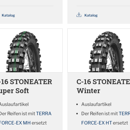
Katalog
Katalog
-16 STONEATER
C-16 STONEAT
uper Soft
Winter
Auslaufartikel
Auslaufartikel
Der Reifen ist mit
TERRA
Der Reifen ist mit
TER
FORCE-EX MH
ersetzt
FORCE-EX HT
ersetzt