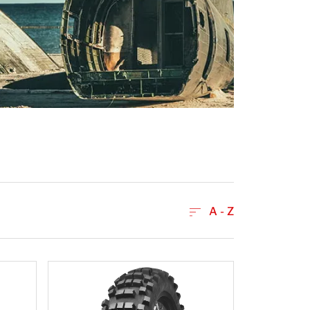
A - Z