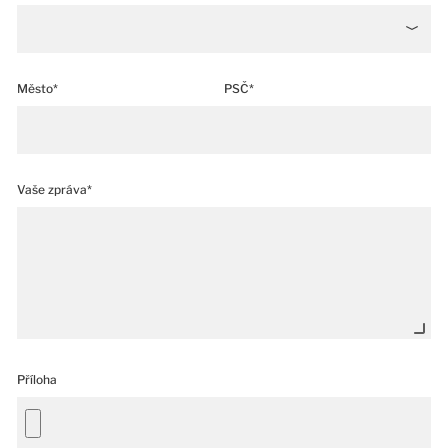
Město*
PSČ*
Vaše zpráva*
Příloha