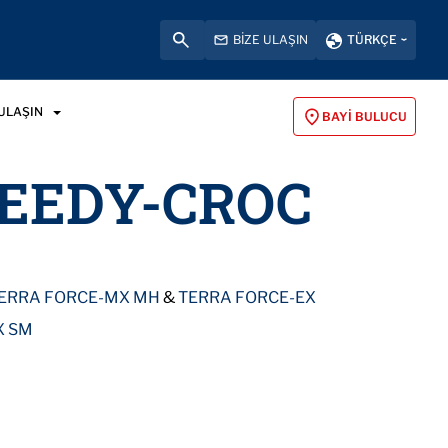
BIZE ULAŞIN
TÜRKÇE
 ULAŞIN
BAYI BULUCU
PEEDY-CROC
ERRA FORCE-MX MH
&
TERRA FORCE-EX
X SM