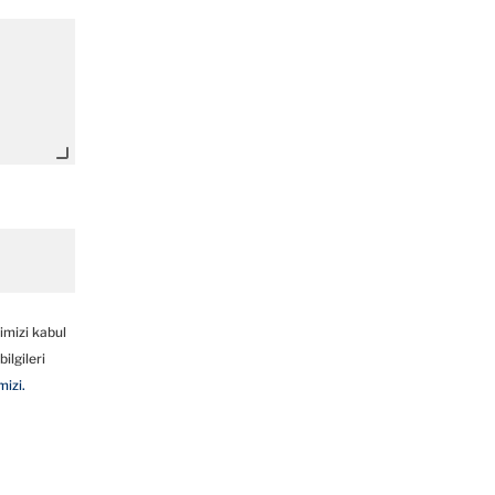
imizi kabul
ilgileri
mizi.