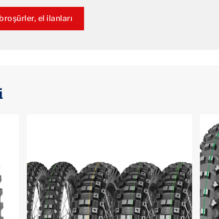
roşürler, el ilanları
i