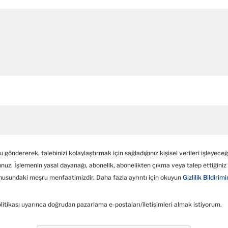
göndererek, talebinizi kolaylaştırmak için sağladığınız kişisel verileri işleyeceğ
nuz. İşlemenin yasal dayanağı, abonelik, abonelikten çıkma veya talep ettiğiniz b
usundaki meşru menfaatimizdir. Daha fazla ayrıntı için okuyun
Gizlilik Bildirimi
Politikası uyarınca doğrudan pazarlama e-postaları/iletişimleri almak istiyorum.