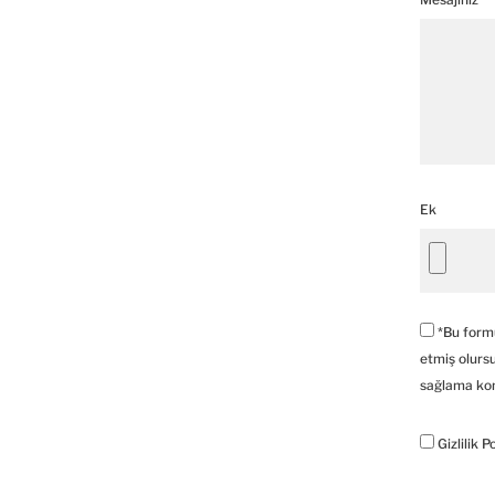
Ek
*Bu formu 
etmiş olursu
sağlama kon
Gizlilik 