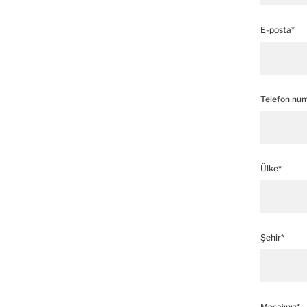
E-posta*
Telefon num
Ülke*
Şehir*
Mesajınız*