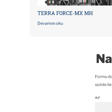
TERRA FORCE-MX MH
Devamını oku
Na
Formu dol
sizinle il
Ad*