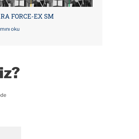
RA FORCE-EX SM
mını oku
iz?
ede