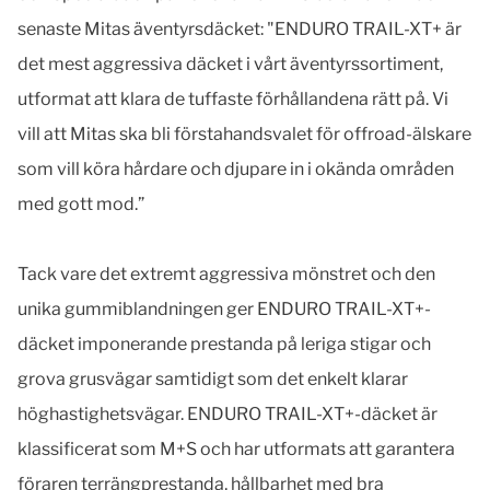
senaste Mitas äventyrsdäcket: "ENDURO TRAIL-XT+ är
det mest aggressiva däcket i vårt äventyrssortiment,
utformat att klara de tuffaste förhållandena rätt på. Vi
vill att Mitas ska bli förstahandsvalet för offroad-älskare
som vill köra hårdare och djupare in i okända områden
med gott mod.”
Tack vare det extremt aggressiva mönstret och den
unika gummiblandningen ger ENDURO TRAIL-XT+-
däcket imponerande prestanda på leriga stigar och
grova grusvägar samtidigt som det enkelt klarar
höghastighetsvägar. ENDURO TRAIL-XT+-däcket är
klassificerat som M+S och har utformats att garantera
föraren terrängprestanda, hållbarhet med bra