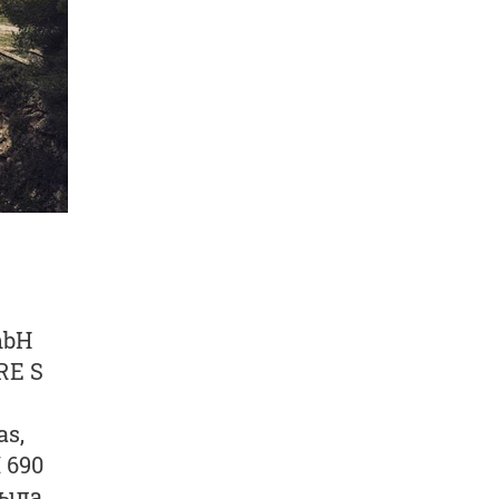
mbH
RE S
s,
 690
была