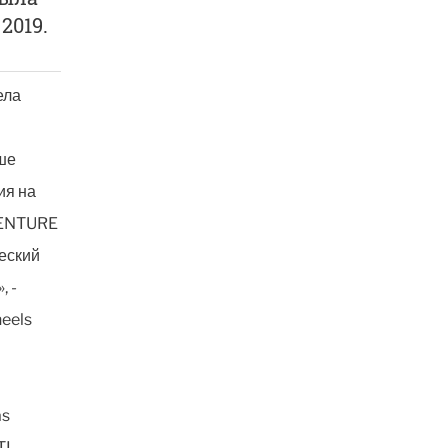
2019.
ела
ше
ия на
VENTURE
еский
, -
eels
as
TL