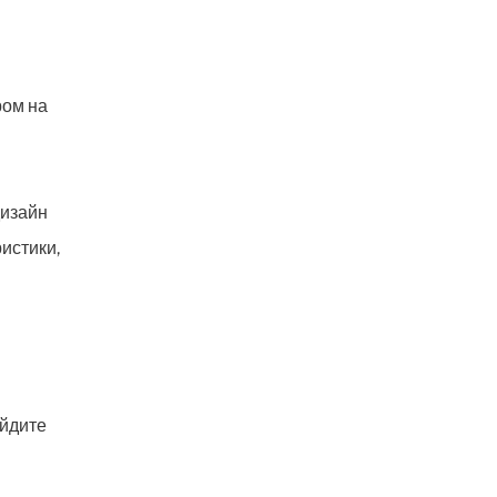
ром на
дизайн
истики,
йдите