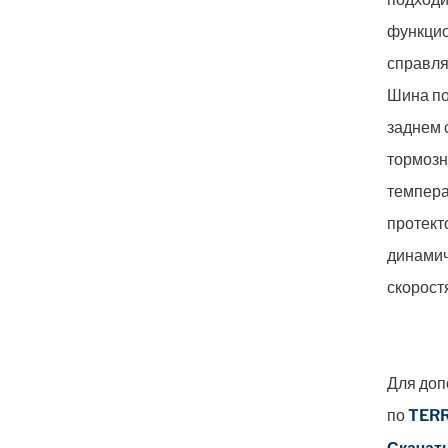
функцио
справля
Шина по
заднем 
тормозн
темпера
протект
динамич
скорост
Для доп
по
TERR