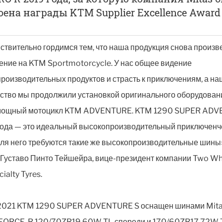
оена награды KTM Supplier Excellence Award 
ствительно гордимся тем, что наша продукция снова произв
ение на KTM Sportmotorcycle. У нас общее видение
роизводительных продуктов и страсть к приключениям, а на
ство мы продолжили установкой оригинального оборудован
мощный мотоцикл KTM ADVENTURE. KTM 1290 SUPER AD
года — это идеальный высокопроизводительный приключенч
 для него требуются такие же высокопроизводительные шины»
 Густаво Пинто Тейшейра, вице-президент компании Two Wh
ialty Tyres.
2021 KTM 1290 SUPER ADVENTURE S оснащен шинами Mit
FORCE-R 120/70ZR19 60W TL спереди и 170/60ZR17 72W 