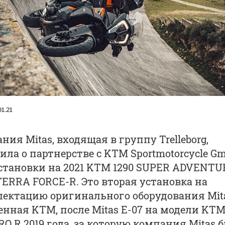
01.21
ния Mitas, входящая в группу Trelleborg,
ила о партнерстве с KTM Sportmotorcycle G
становки на 2021 KTM 1290 SUPER ADVENTU
ERRA FORCE-R. Это вторая установка на
ектацию оригинального оборудования Mita
енная KTM, после Mitas E-07 на модели KTM
O R 2019 года, за которую компания Mitas 