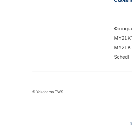
Скачат
Фотогра
MY21 K
MY21 K
Schedl
© Yokohama TWS
П