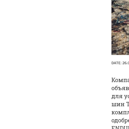
DATE:
26.
Компа
объяв
для у
шин T
компл
одобр
ENDUR