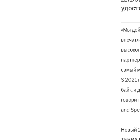
удост
«Мы дей
впечатл
высокоп
партнер
самый 
S 2021 
байк, и
говорит
and Spec
Новый 
TERRA 