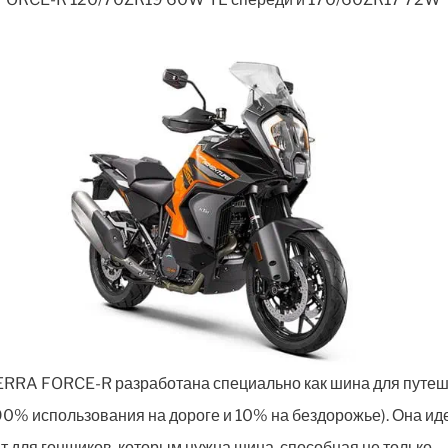
ERRA FORCE-R разработана специально как шина для путе
90% использования на дороге и 10% на бездорожье). Она ид
т для гонщиков, которым нужна шина, способная не только