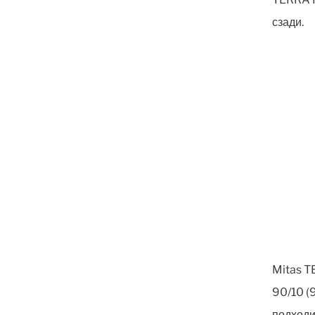
сзади.
Mitas T
90/10 (
подходи