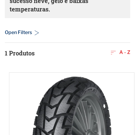
sucesso neve, gelo e baixas
temperaturas.
Open Filters
1
Produtos
A - Z