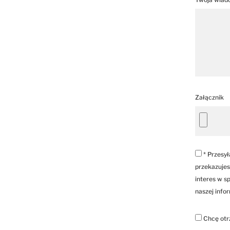
Załącznik
* Przesył
przekazujes
interes w sp
naszej info
Chcę otr