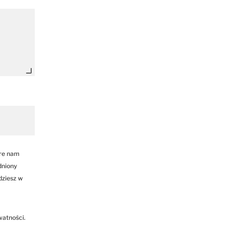
óre nam
dniony
dziesz w
watności.