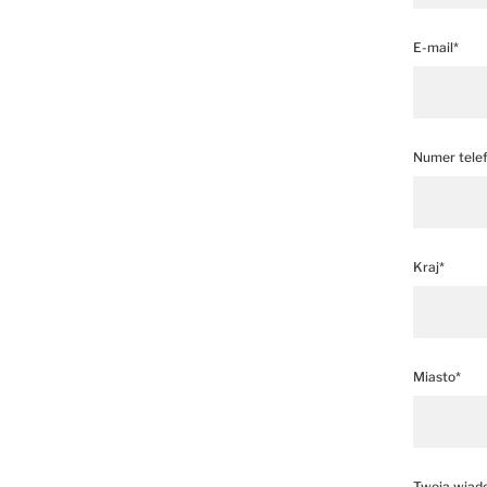
E-mail*
Numer tele
Kraj*
Miasto*
Twoja wiad