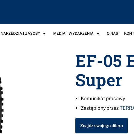
NARZĘDZIA I ZASOBY
MEDIA I WYDARZENIA
O NAS
KONT
EF-05
Super
Komunikat prasowy
Zastąpiony przez
TERR
Znajdz swojego dilera