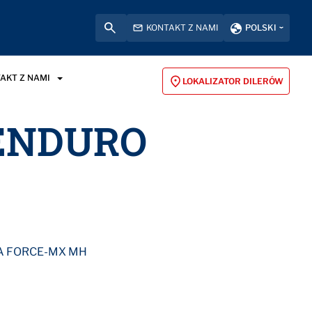
KONTAKT Z NAMI
POLSKI
AKT Z NAMI
LOKALIZATOR DILERÓW
 ENDURO
A FORCE-MX MH