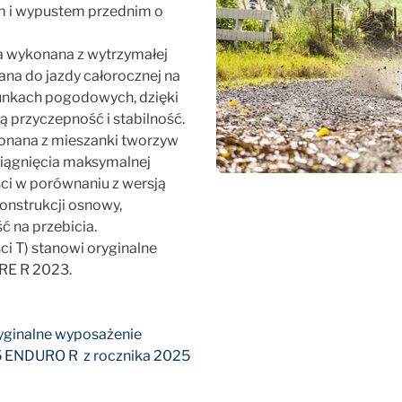
mm i wypustem przednim o
 wykonana z wytrzymałej
na do jazdy całorocznej na
unkach pogodowych, dzięki
 przyczepność i stabilność.
nana z mieszanki tworzyw
siągnięcia maksymalnej
ci w porównaniu z wersją
onstrukcji osnowy,
ć na przebicia.
 T) stanowi oryginalne
RE R 2023.
ginalne wyposażenie
 ENDURO R z rocznika 2025