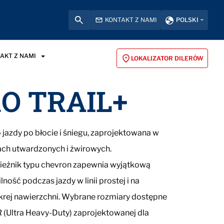
KONTAKT Z NAMI
POLSKI
AKT Z NAMI
LOKALIZATOR DILERÓW
O TRAIL+
jazdy po błocie i śniegu, zaprojektowana w
ch utwardzonych i żwirowych.
ieżnik typu chevron zapewnia wyjątkową
ność podczas jazdy w linii prostej i na
krej nawierzchni. Wybrane rozmiary dostępne
 (Ultra Heavy-Duty) zaprojektowanej dla