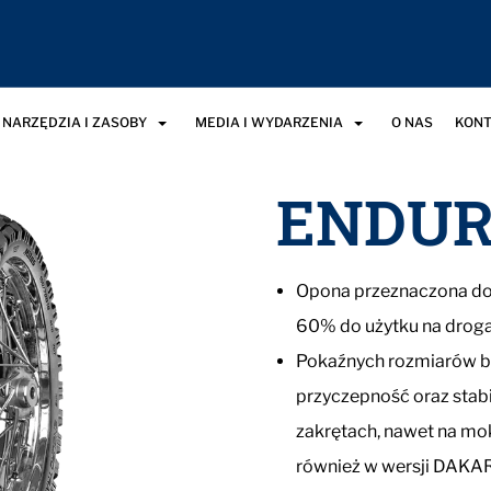
NARZĘDZIA I ZASOBY
MEDIA I WYDARZENIA
O NAS
KONT
ENDUR
Opona przeznaczona do 
60% do użytku na droga
Pokaźnych rozmiarów b
przyczepność oraz stabil
zakrętach, nawet na mo
również w wersji DAKAR