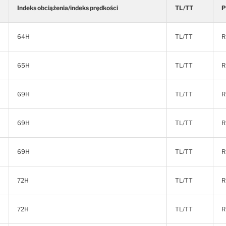
Indeks obciążenia/indeks prędkości
TL/TT
P
64H
TL/TT
R
65H
TL/TT
R
69H
TL/TT
R
69H
TL/TT
R
69H
TL/TT
R
72H
TL/TT
R
72H
TL/TT
R