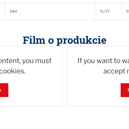
54H
TL/TT
F
Film o produkcie
content, you must
If you want to w
cookies.
accept 
s