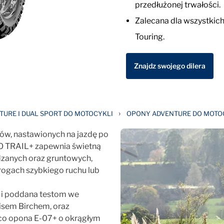
przedłużonej trwałości.
Zalecana dla wszystkic
Touring.
Znajdz swojego dilera
›
URE I DUAL SPORT DO MOTOCYKLI
OPONY ADVENTURE DO MOTO
ów, nastawionych na jazdę po
O TRAIL+ zapewnia świetną
dzanych oraz gruntowych,
rogach szybkiego ruchu lub
i poddana testom we
isem Birchem, oraz
 co opona E-07+ o okrągłym