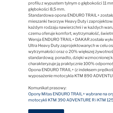
profilu z wypustem tylnym o głębokości 11 
głębokości 8,5 mm.
Standardowa opona ENDURO TRAIL+ została
mieszanki tworzyw Heavy Duty i zaprojektowa
każdym rodzaju nawierzchni i w każdych war
czemu oferuje komfort, wytrzymałość, świetną
Wersja ENDURO TRAIL+ DAKAR została wyko
Ultra Heavy Duty zaprojektowanych w celu o
wytrzymałości oraz o 20% większej żywotnoś
standardową; ponadto, dzięki wzmocnionej k
charakteryzuje ją praktycznie 100% odpornoś
Opona ENDURO TRAIL+ (z indeksem prędkości
wyposażenie motocykla KTM 890 ADVENTU
Komunikat prasowy:
Opony Mitas ENDURO TRAIL+ wybrane na ory
motocykli KTM 390 ADVENTURE R i KTM 125