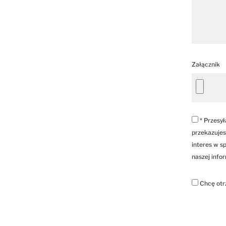
Załącznik
* Przesył
przekazujes
interes w sp
naszej info
Chcę otr