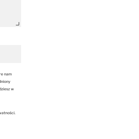
óre nam
dniony
dziesz w
watności.