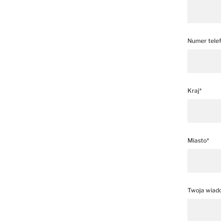
Numer tele
Kraj*
Miasto*
Twoja wiad