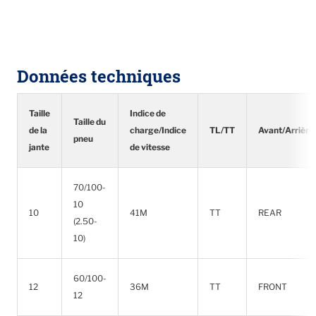
Données techniques
Taille
Indice de
Taille du
de la
charge/Indice
TL/TT
Avant/Arrière
pneu
jante
de vitesse
70/100-
10
10
41M
TT
REAR
(2.50-
10)
60/100-
12
36M
TT
FRONT
12