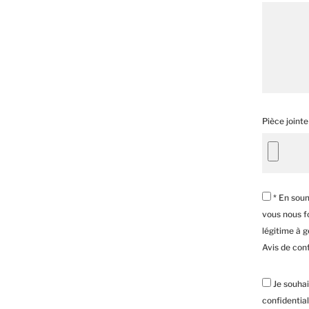
Pièce jointe
* En soum
vous nous fo
légitime à 
Avis de conf
Je souhai
confidential