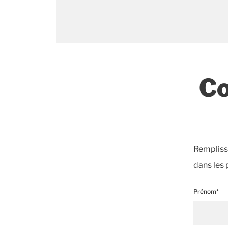
Co
Remplisse
dans les 
Prénom*