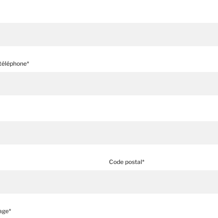
téléphone*
Code postal*
age*