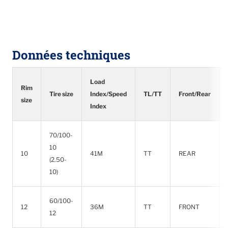
Données techniques
Load
Rim
Tire size
Index/Speed
TL/TT
Front/Rear
size
Index
70/100-
10
10
41M
TT
REAR
(2.50-
10)
60/100-
12
36M
TT
FRONT
12