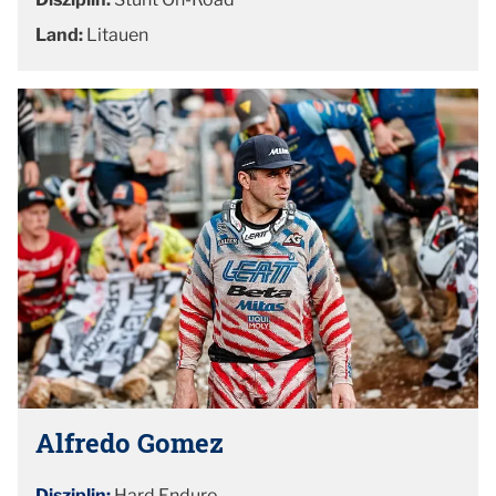
Land:
Litauen
Alfredo Gomez
Disziplin:
Hard Enduro