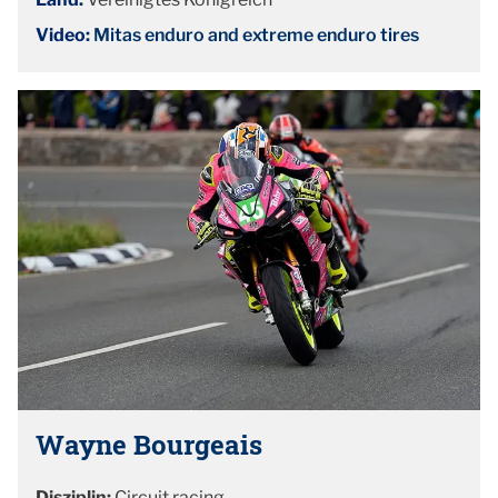
Video:
Mitas enduro and extreme enduro tires
Wayne Bourgeais
Disziplin:
Circuit racing