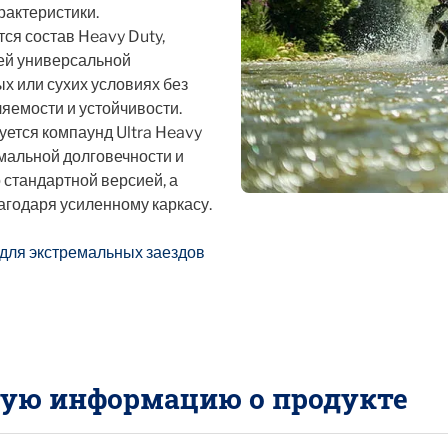
актеристики.
ся состав Heavy Duty,
ей универсальной
х или сухих условиях без
яемости и устойчивости.
ется компаунд Ultra Heavy
мальной долговечности и
 стандартной версией, а
агодаря усиленному каркасу.
 для экстремальных заездов
ную информацию о продукте