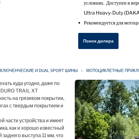
условиях. Доступен в ве
Ultra Heavy-Duty (DAKAR
Рекомендуется для мотоц
Поиск дилера
›
КЛЮЧЕНЧЕСКИЕ И DUAL SPORT ШИНЫ
МОТОЦИКЛЕТНЫЕ ПРИК
хать куда угодно, даже по
ENDURO TRAIL XT
ость на грязевом покрытии,
огах с твердым покрытием и
й части устройства и имеет
ка, как и хорошо известный
 заднего выступа 11 мм, что