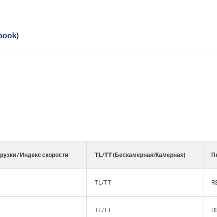
book)
рузки / Индекс скорости
TL/TT (Бескамерная/Камерная)
П
TL/TT
R
TL/TT
R