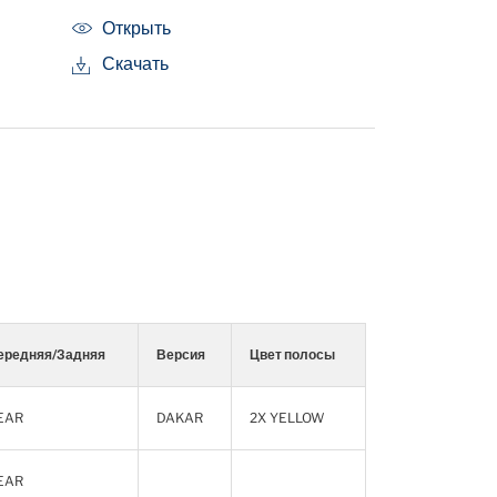
Открыть
Скачать
ередняя/Задняя
Версия
Цвет полосы
EAR
DAKAR
2X YELLOW
EAR