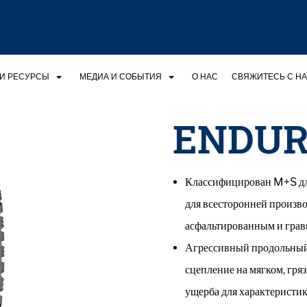
И РЕСУРСЫ
МЕДИА И СОБЫТИЯ
О НАС
СВЯЖИТЕСЬ С Н
ENDUR
Классифицирован M+S для
для всесторонней произв
асфальтированным и грав
Агрессивный продольный
сцепление на мягком, гряз
ущерба для характеристи