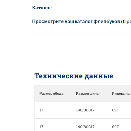
Каталог
Просмотрите наш каталог флипбуков (flip
Технические данные
Размер обода
Размер шины
Индекс наг
17
140/80B17
69T
17
140/80B17
69T