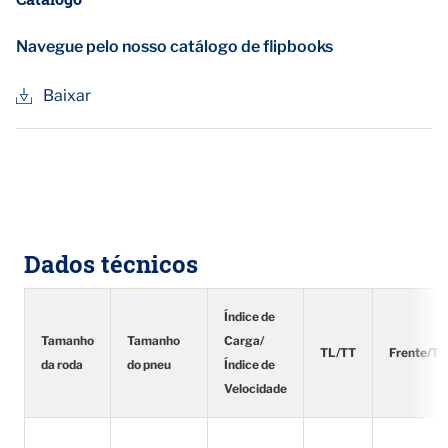
Navegue pelo nosso catálogo de flipbooks
Baixar
Dados técnicos
Índice de
Tamanho
Tamanho
Carga/
TL/TT
Frente/Tr
da roda
do pneu
Índice de
Velocidade