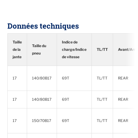
Données techniques
Taille
Indice de
Taille du
de la
charge/Indice
TL/TT
Avant/Arri
pneu
jante
de vitesse
17
140/80B17
69T
TL/TT
REAR
17
140/80B17
69T
TL/TT
REAR
17
150/70B17
69T
TL/TT
REAR